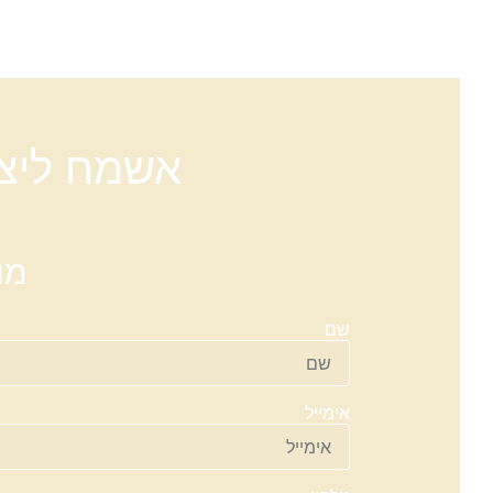
אשמח ליצור
מו
שם
אימייל